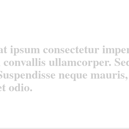
t ipsum consectetur imper
convallis ullamcorper. Sed
Suspendisse neque mauris,
t odio.